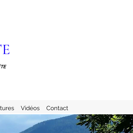
TE
ÊTE
itures
Vidéos
Contact