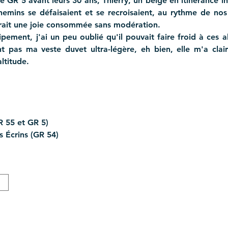
le GR 5 avant leurs 30 ans, Thierry, un belge en itinérance in
chemins se défaisaient et se recroisaient, au rythme de nos
rait une joie consommée sans modération.
ement, j'ai un peu oublié qu'il pouvait faire froid à ces al
 pas ma veste duvet ultra-légère, eh bien, elle m'a cla
ltitude.
R 55 et GR 5) 
s Écrins (GR 54)