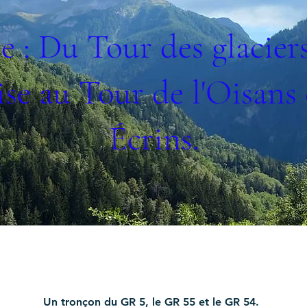
e : Du Tour des glaciers
se au Tour de l'Oisans 
Écrins.
Un tronçon du GR 5, le GR 55 et le GR 54.