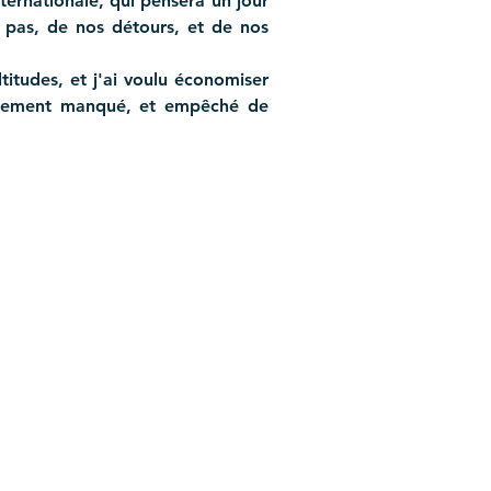
ternationale, qui pensera un jour 
 pas, de nos détours, et de nos 
titudes, et j'ai voulu économiser 
irement manqué, et empêché de 