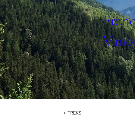
Franc
Vanoi
< TREKS