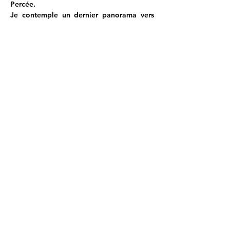
Percée. 
Je contemple un dernier panorama vers 
les Écrins, au loin.
Le chemin mène au pied de la grande 
Roche de la Muzelle et du glacier qui a 
nettement reculé.