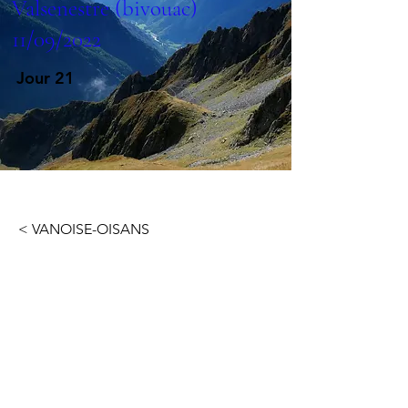
Valsenestre (bivouac)
11/09/2022
Jour 21
< VANOISE-OISANS