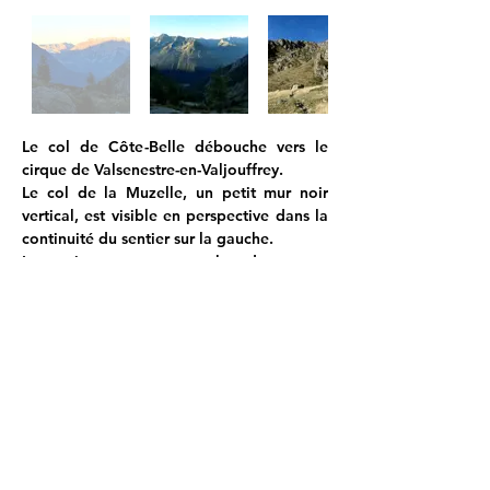
Le col de Côte-Belle débouche vers le 
cirque de Valsenestre-en-Valjouffrey.
Le col de la Muzelle, un petit mur noir 
vertical, est visible en perspective dans la 
continuité du sentier sur la gauche.
Le sentier passe en contrebas des orgues 
de Valsenestre; dressées lors de la génèse 
des Alpes, elles sont constituées de 
minces feuilles de calcaire gris-bleu et de 
marnes schisteuses tendres plus érodées, 
un réseau de fissures perpendiculaires aux 
couches découpe les dalles en de 
remarquables colonnes.