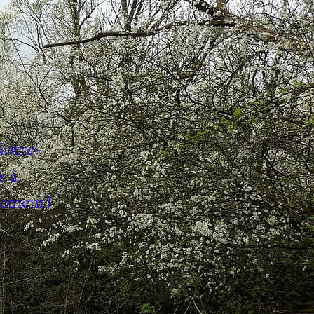
Notre-
s à
tement)