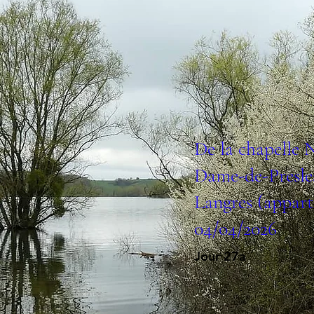
De la chapelle 
Dame-de-Presle
Langres (appar
04/04/2026
Jour 27a