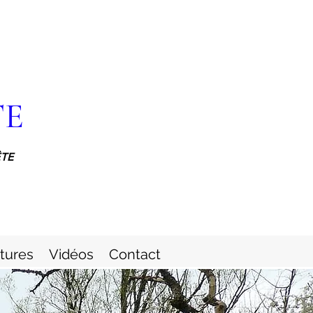
TE
ÊTE
itures
Vidéos
Contact