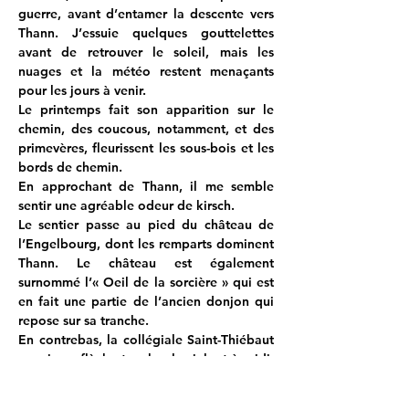
guerre, avant d’entamer la descente vers 
Thann. J’essuie quelques gouttelettes 
avant de retrouver le soleil, mais les 
nuages et la météo restent menaçants 
pour les jours à venir.
Le printemps fait son apparition sur le 
chemin, des coucous, notamment, et des 
primevères, fleurissent les sous-bois et les 
bords de chemin.
En approchant de Thann, il me semble 
sentir une agréable odeur de kirsch.
Le sentier passe au pied du château de 
l’Engelbourg, dont les remparts dominent 
Thann. Le château est également 
surnommé l’« Oeil de la sorcière » qui est 
en fait une partie de l’ancien donjon qui 
repose sur sa tranche.
En contrebas, la collégiale Saint-Thiébaut 
envoie sa flèche toucher le ciel, et à midi, 
fait résonner ses cloches qui emplissent 
tout l’espace sonore. Je me promène un 