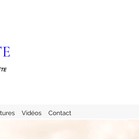
TE
ÊTE
itures
Vidéos
Contact