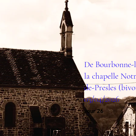
De Bourbonne-l
la chapelle No
de-Presles (biv
03/04/2026
Jour 26