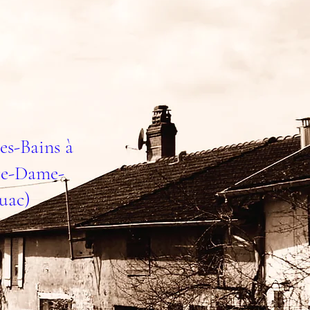
es-Bains à
tre-Dame-
ouac)