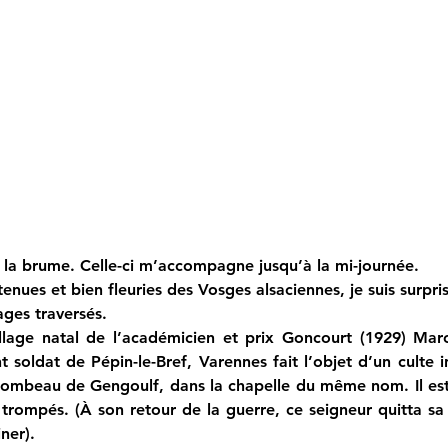
s la brume. Celle-ci m’accompagne jusqu’à la mi-journée.
enues et bien fleuries des Vosges alsaciennes, je suis surpris
ages traversés.
illage natal de l’académicien et prix Goncourt (1929) Ma
nt soldat de Pépin-le-Bref, Varennes fait l’objet d’un culte 
le tombeau de Gengoulf, dans la chapelle du même nom. Il e
 trompés. (À son retour de la guerre, ce seigneur quitta sa
ner).