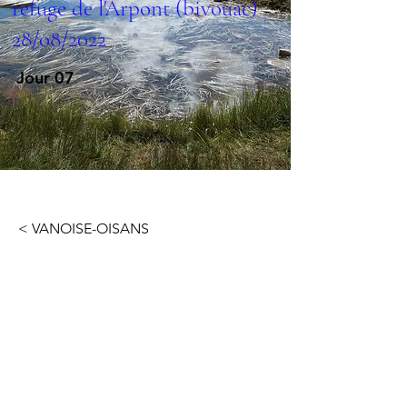
refuge de l'Arpont (bivouac)
28/08/2022
Jour 07
< VANOISE-OISANS