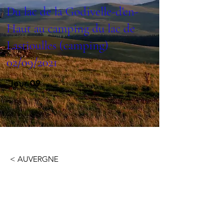
Du lac de la Godivelle-d'en-
Haut au camping du lac de
Lastioulles (camping)
02/09/2021
Jour 09
< AUVERGNE