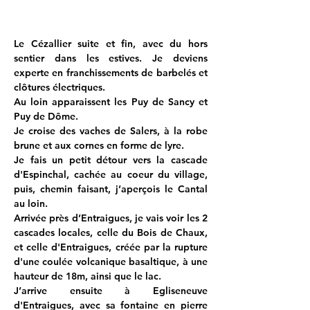
Le Cézallier suite et fin, avec du hors 
sentier dans les estives. Je deviens 
experte en franchissements de barbelés et 
clôtures électriques. 
Au loin apparaissent les Puy de Sancy et 
Puy de Dôme.
Je croise des vaches de Salers, à la robe 
brune et aux cornes en forme de lyre.
Je fais un petit détour vers la cascade 
d'Espinchal, cachée au coeur du village, 
puis, chemin faisant, j’aperçois le Cantal 
au loin.
Arrivée près d’Entraigues, je vais voir les 2 
cascades locales, celle du Bois de Chaux, 
et celle d'Entraigues, créée par la rupture 
d'une coulée volcanique basaltique, à une 
hauteur de 18m, ainsi que le lac.
J’arrive ensuite à Egliseneuve 
d'Entraigues, avec sa fontaine en pierre 