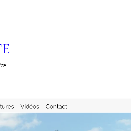
TE
ÊTE
itures
Vidéos
Contact