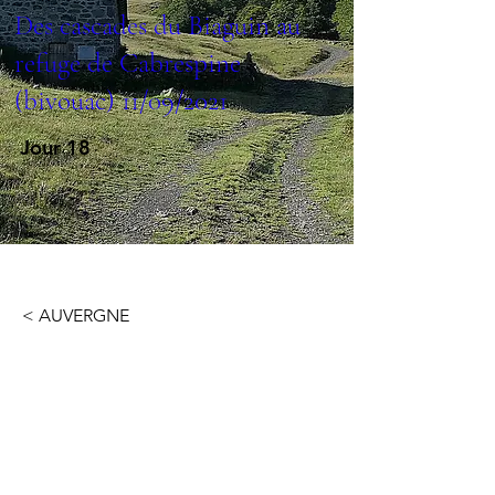
Des cascades du Biaguin au
refuge de Cabrespine
(bivouac) 11/09/2021
Jour 18
< AUVERGNE