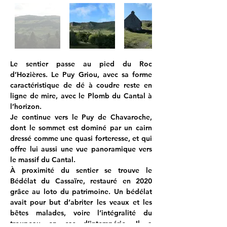
Le sentier passe au pied du Roc 
d’Hozières. Le Puy Griou, avec sa forme 
caractéristique de dé à coudre reste en 
ligne de mire, avec le Plomb du Cantal à 
l’horizon.
Je continue vers le Puy de Chavaroche, 
dont le sommet est dominé par un cairn 
dressé comme une quasi forteresse, et qui 
offre lui aussi une vue panoramique vers 
le massif du Cantal.
À proximité du sentier se trouve le 
Bédélat du Cassaïre, restauré en 2020 
grâce au loto du patrimoine. Un bédélat 
avait pour but d’abriter les veaux et les 
bêtes malades, voire l’intégralité du 
troupeau en cas d’intempérie. Il a 