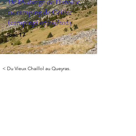
De l'Auberge de l'Estoilie
au camping de Ceillac
(camping) 07/09/2023
Jour 17
< Du Vieux Chaillol au Queyras.