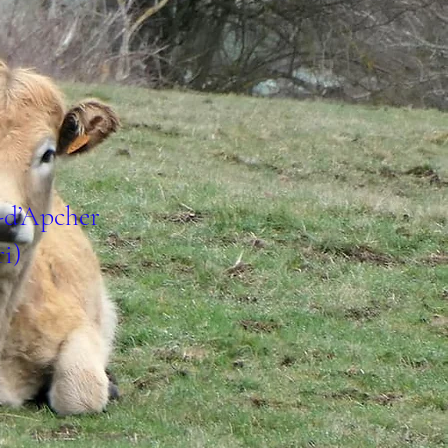
-d’Apcher
ri)