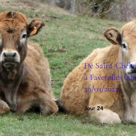
De Saint-Chély
à Faverolles (ab
30/03/2022
Jour 24