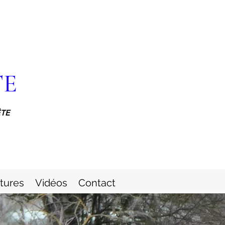
TE
ÊTE
itures
Vidéos
Contact