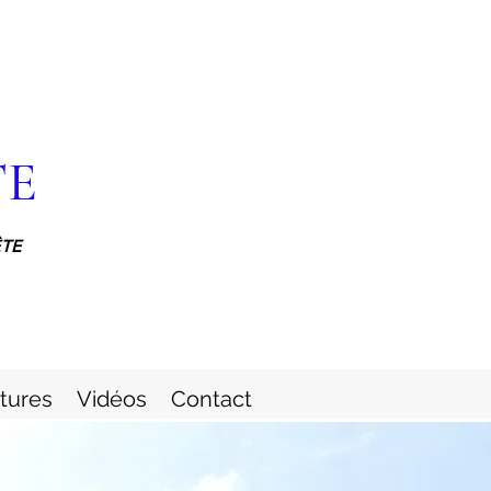
TE
ÊTE
itures
Vidéos
Contact