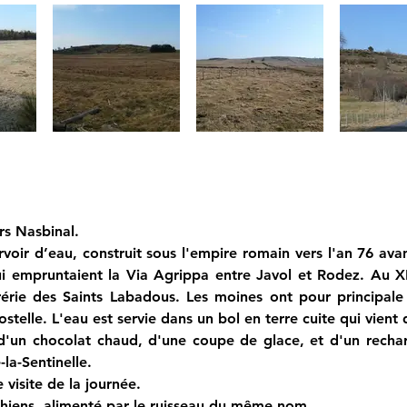
rs Nasbinal.
voir d’eau, construit sous l'empire romain vers l'an 76 avan
 empruntaient la Via Agrippa entre Javol et Rodez. Au XIè
rérie des Saints Labadous. Les moines ont pour principale 
elle. L'eau est servie dans un bol en terre cuite qui vient 
 d'un chocolat chaud, d'une coupe de glace, et d'un rech
a-Sentinelle.
e visite de la journée.
lhiens, alimenté par le ruisseau du même nom.