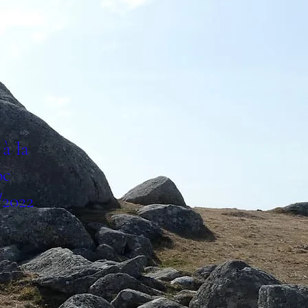
à la
oc
/2022