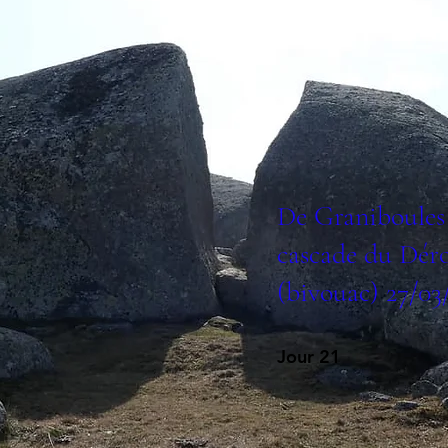
De Graniboules 
cascade du Dér
(bivouac) 27/03
Jour 21