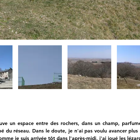
uve un espace entre des rochers, dans un champ, parfumé
é du réseau. Dans le doute, je n'ai pas voulu avancer plus l
e je suis arrivée tôt dans l'après-midi, j'ai joué les lézard