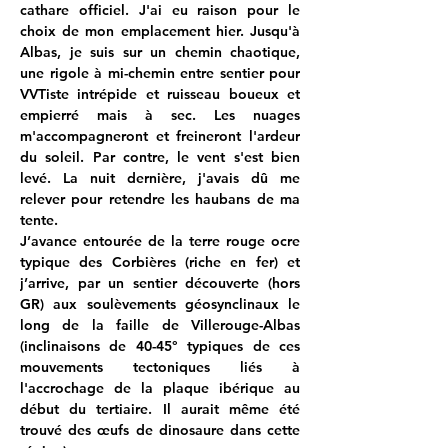
cathare officiel. J'ai eu raison pour le 
choix de mon emplacement hier. Jusqu'à 
Albas, je suis sur un chemin chaotique, 
une rigole à mi-chemin entre sentier pour 
VVTiste intrépide et ruisseau boueux et 
empierré mais à sec. Les nuages 
m'accompagneront et freineront l'ardeur 
du soleil. Par contre, le vent s'est bien 
levé. La nuit dernière, j'avais dû me 
relever pour retendre les haubans de ma 
tente.
J’avance entourée de la terre rouge ocre 
typique des Corbières (riche en fer) et 
j’arrive, par un sentier découverte (hors 
GR) aux soulèvements géosynclinaux le 
long de la faille de Villerouge-Albas 
(inclinaisons de 40-45° typiques de ces 
mouvements tectoniques liés à 
l'accrochage de la plaque ibérique au 
début du tertiaire. Il aurait même été 
trouvé des œufs de dinosaure dans cette 