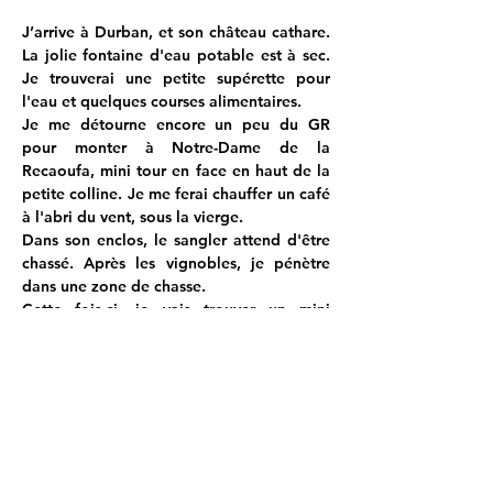
J’arrive à Durban, et son château cathare. 
La jolie fontaine d'eau potable est à sec. 
Je trouverai une petite supérette pour 
l'eau et quelques courses alimentaires.
Je me détourne encore un peu du GR 
pour monter à Notre-Dame de la 
Recaoufa, mini tour en face en haut de la 
petite colline. Je me ferai chauffer un café 
à l'abri du vent, sous la vierge.
Dans son enclos, le sangler attend d'être 
chassé. Après les vignobles, je pénètre 
dans une zone de chasse.
Cette fois-ci, je vais trouver un mini 
endroit un peu protégé, sur un terrain 
privé, entre 2 genêts scorpions. Le sol est 
sec et caillouteux. Les sardines se plantent 
à moitié et devront être sécurisées par des 
grosses pierres, heureusement, c'est un 
matériau qui ne manque pas tout au long 
de ce sentier.