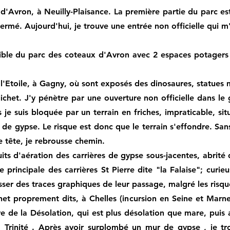
 d'Avron, à Neuilly-Plaisance. La première partie du parc e
 fermé. Aujourd'hui, je trouve une entrée non officielle qui
sible du parc des coteaux d'Avron avec 2 espaces potagers s
 l'Etoile, à Gagny, où sont exposés des dinosaures, statues 
het. J'y pénètre par une ouverture non officielle dans le gri
s je suis bloquée par un terrain en friches, impraticable, 
 de gypse. Le risque est donc que le terrain s'effondre. Sans 
 tête, je rebrousse chemin.
its d'aération des carrières de gypse sous-jacentes, abrité
rée principale des carrières St Pierre dite "la Falaise"; curi
sser des traces graphiques de leur passage, malgré les risq
t proprement dits, à Chelles (incursion en Seine et Marne)
e de la Désolation, qui est plus désolation que mare, puis a
a Trinité . Après avoir surplombé un mur de gypse , je tro