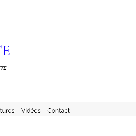
TE
ÊTE
itures
Vidéos
Contact