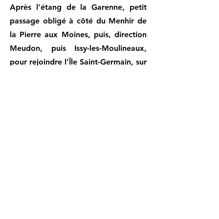
Après l’étang de la Garenne, petit
passage obligé à côté du Menhir de
la Pierre aux Moines, puis, direction
Meudon, puis Issy-les-Moulineaux,
pour rejoindre l’Île Saint-Germain, sur
la Seine.
Nous remontons le cours de la Seine
jusqu’à la Tour aux Figures, sculpture
de Jean Dubuffet, haute de 24 m et
aménagée en labyrinthe à l’intérieur,
visitable en saison touristique.