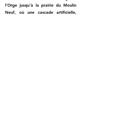
l’Orge jusqu'à la prairie du Moulin
Neuf, où une cascade artificielle,
alimentée par l'eau filtrée de la
station d'épuration, se déverse dans
un étang verdi par les algues.
Nous allons de nouveau (pour moi)
dans le Parc de Chanteloup, avec sa
cascade, son bassin de rétention qui
alimente la cascade et un corps de
bâtiment appartenant au château de
Chanteloup. Le bâtiment principal,
ainsi que sa chapelle, restent
invisibles derrière la végétation.