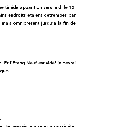
ne timide apparition vers midi le 12,
tains endroits étaient détrempés par
e mais omniprésent jusqu'à la fin de
 Et l'Etang Neuf est vidé! je devrai
oqué.
.
e. Je pensais m'arrêter à proximité,