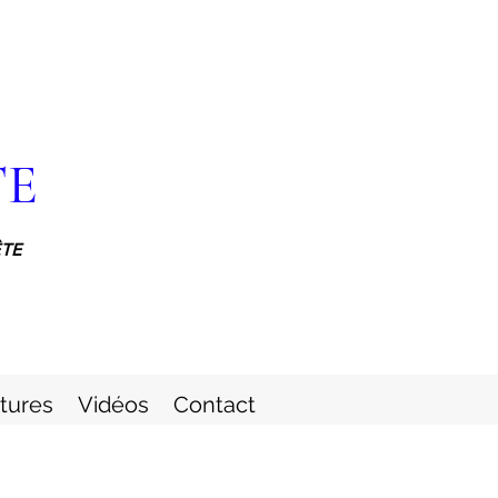
TE
ÊTE
itures
Vidéos
Contact