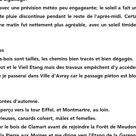
, avec une prévision météo peu engageante; le soleil a fait u
ite pluie discontinue pendant le reste de l'après-midi. Cer
che matin fut nettement plus agréable, avec un soleil timid
es
s-bois sont taillés, les chemins bien tracés et bien dégagés.
ot et le Vieil Etang mais des travaux empêchent d'y accéder.
 je passerai dans Ville d'Avray car le passage piéton est bl
dorées d’automne.
perçu vers la tour Eiffel, et Montmartre, au loin.
euses, canards colvert, mâles et femelles.
r le bois de Clamart avant de rejoindre la Forêt de Meudon
la Pierre aux Moines et me dirige vers l’Etang de la Garenn