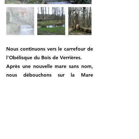
Nous continuons vers le carrefour de
l'Obélisque du Bois de Verrières.
Après une nouvelle mare sans nom,
nous débouchons sur la Mare
Germaine.
Puis nous découvrons le donjon de la
« Boursillière » ou « Bourrelière »,
transformé en Boursidière, dit aussi
château de la Dame Blanche.
Comme nous ne sommes ni à Noël,
ni la nuit, nous ne verrons pas la