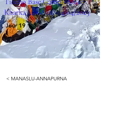
Tilicho Base Camp - Shree
Kharka (4068 m) 04/04/2023
Jour 19
< MANASLU-ANNAPURNA