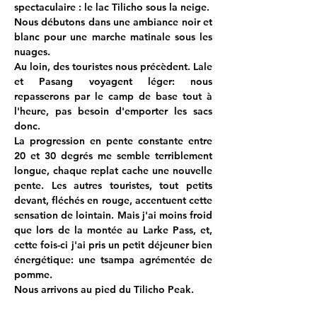
spectaculaire : le lac Tilicho sous la neige.
Nous débutons dans une ambiance noir et 
blanc pour une marche matinale sous les 
nuages.
Au loin, des touristes nous précèdent. Lale 
et Pasang voyagent léger: nous 
repasserons par le camp de base tout à 
l'heure, pas besoin d'emporter les sacs 
donc.
La progression en pente constante entre 
20 et 30 degrés me semble terriblement 
longue, chaque replat cache une nouvelle 
pente. Les autres touristes, tout petits 
devant, fléchés en rouge, accentuent cette 
sensation de lointain. Mais j'ai moins froid 
que lors de la montée au Larke Pass, et, 
cette fois-ci j'ai pris un petit déjeuner bien 
énergétique: une tsampa agrémentée de 
pomme.
Nous arrivons au pied du Tilicho Peak.