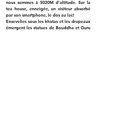
nous sommes à 5020M d'altitude. Sur la 
tea house, enneigée, un visiteur absorbé 
par son smartphone, le dos au lac!
Ensevelies sous les khatas et les drapeaux 
émergent les statues de Bouddha et Guru 
Rinpoche (identifié par le trident).
Un dernier regard vers le Tilicho Peak, 
puis nous repartons vers le camp de base 
du lac Tilicho, sous les nuages.