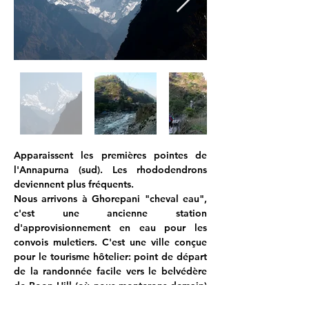
Apparaissent les premières pointes de 
l'Annapurna (sud). Les rhododendrons 
deviennent plus fréquents.
Nous arrivons à Ghorepani "cheval eau", 
c'est une ancienne station 
d'approvisionnement en eau pour les 
convois muletiers. C'est une ville conçue 
pour le tourisme hôtelier: point de départ 
de la randonnée facile vers le belvédère 
de Poon Hill (où nous monterons demain) 
ou pour le camp de base de l'Annapurna 