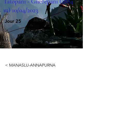
Tatopani - Ghorepani (2884
m) 10/04/2023
Jour 25
< MANASLU-ANNAPURNA