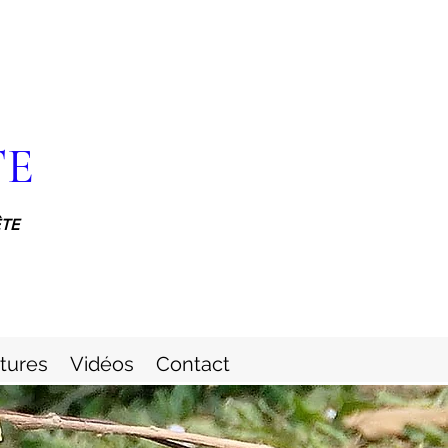
TE
ÊTE
itures
Vidéos
Contact