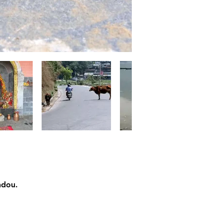
ndou.