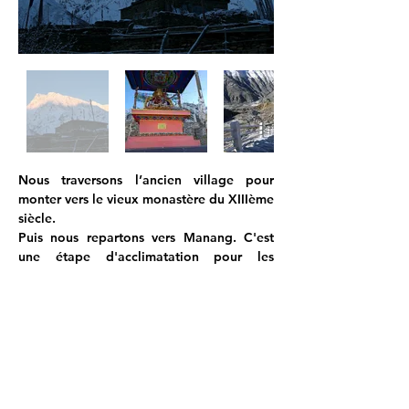
Nous traversons l’ancien village pour 
monter vers le vieux monastère du XIIIème 
siècle.
Puis nous repartons vers Manang. C'est 
une étape d'acclimatation pour les 
personnes qui font le tour des 
Annapurnas. Comme je me suis déjà 
« promenée » à +5000 m, nous 
reprendrons la route demain.