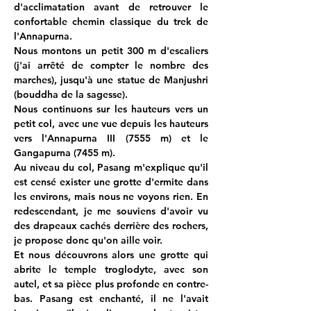
d'acclimatation avant de retrouver le 
confortable chemin classique du trek de 
l'Annapurna.
Nous montons un petit 300 m d'escaliers 
(j'ai arrêté de compter le nombre des 
marches), jusqu'à une statue de Manjushri 
(bouddha de la sagesse).
Nous continuons sur les hauteurs vers un 
petit col, avec une vue depuis les hauteurs 
vers l'Annapurna III (7555 m) et le 
Gangapurna (7455 m).
Au niveau du col, Pasang m'explique qu'il 
est censé exister une grotte d'ermite dans 
les environs, mais nous ne voyons rien. En 
redescendant, je me souviens d'avoir vu 
des drapeaux cachés derrière des rochers, 
je propose donc qu'on aille voir.
Et nous découvrons alors une grotte qui 
abrite le temple troglodyte, avec son 
autel, et sa pièce plus profonde en contre-
bas. Pasang est enchanté, il ne l'avait 