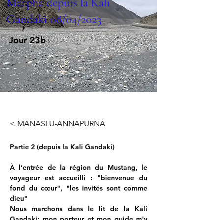
Marpha depuis la Kali
Gandaki 08/04/2023
Jour 23b
< MANASLU-ANNAPURNA
Partie 2 (depuis la Kali Gandaki)
À l’entrée de la région du Mustang, le 
voyageur est accueilli : "bienvenue du 
fond du cœur", "les invités sont comme 
dieu"
Nous marchons dans le lit de la Kali 
Gandaki; mon porteur et mon guide m'y 