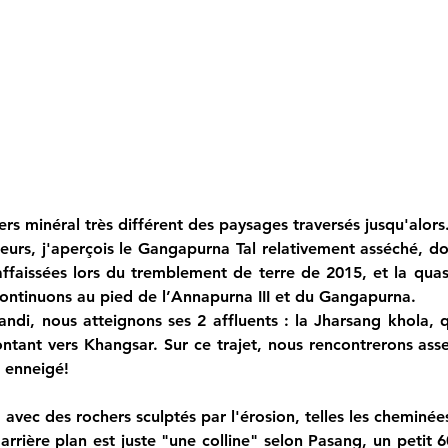
s minéral très différent des paysages traversés jusqu'alors
rs, j'aperçois le Gangapurna Tal relativement asséché, don
 affaissées lors du tremblement de terre de 2015, et la quasi
ontinuons au pied de l’Annapurna III et du Gangapurna.
ndi, nous atteignons ses 2 affluents : la Jharsang khola, q
ntant vers Khangsar. Sur ce trajet, nous rencontrerons asse
a enneigé!
avec des rochers sculptés par l'érosion, telles les cheminées 
arrière plan est juste "une colline" selon Pasang, un petit