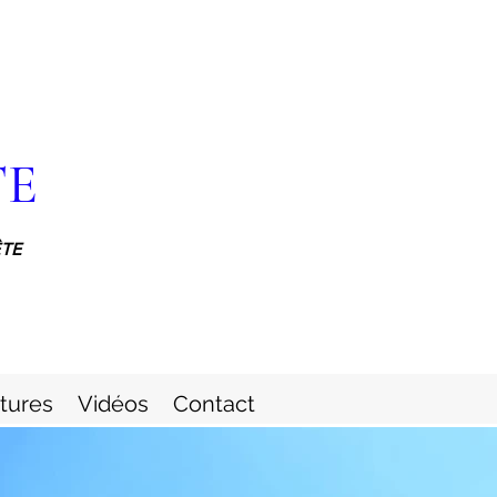
TE
ÊTE
itures
Vidéos
Contact