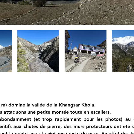
m) domine la vallée de la Khangsar Khola.
s attaquons une petite montée toute en escaliers.
abondamment (et trop rapidement pour les photos) au de
ntifs aux chutes de pierre; des murs protecteurs ont été co
lent la pente, mais la vigilance reste de mise. En effet des 