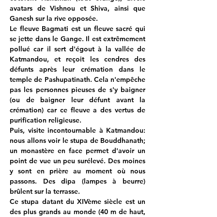
avatars de Vishnou et Shiva, ainsi que 
Ganesh sur la rive opposée.
Le fleuve Bagmati est un fleuve sacré qui 
se jette dans le Gange. Il est extrêmement 
pollué car il sert d'égout à la vallée de 
Katmandou, et reçoit les cendres des 
défunts après leur crémation dans le 
temple de Pashupatinath. Cela n'empêche 
pas les personnes pieuses de s'y baigner 
(ou de baigner leur défunt avant la 
crémation) car ce fleuve a des vertus de 
purification religieuse.
Puis, visite incontournable à Katmandou: 
nous allons voir le stupa de Bouddhanath; 
un monastère en face permet d'avoir un 
point de vue un peu surélevé. Des moines 
y sont en prière au moment où nous 
passons. Des dipa (lampes à beurre) 
brûlent sur la terrasse.
Ce stupa datant du XIVème siècle est un 
des plus grands au monde (40 m de haut, 