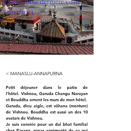
Katmandou: dernière visite
18/04/2023
Jour 33
< MANASLU-ANNAPURNA
Petit déjeuner dans le patio de 
l'hôtel. Vishnou, Garuda Changu Narayan 
et Bouddha ornent les murs de mon hôtel.
Garuda, dieu aigle, est vâhana (monture) 
de Vishnou. Bouddha est aussi un des 10 
avatars de Vishnou.
Je suis conviée pour un dal bhat familial 
chez Pasang, repas agrémenté de ce qui 