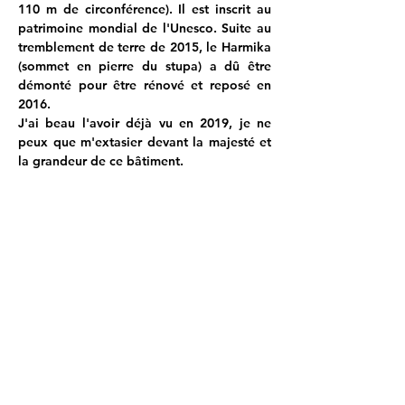
110 m de circonférence). Il est inscrit au 
patrimoine mondial de l'Unesco. Suite au 
tremblement de terre de 2015, le Harmika 
(sommet en pierre du stupa) a dû être 
démonté pour être rénové et reposé en 
2016.
J'ai beau l'avoir déjà vu en 2019, je ne 
peux que m'extasier devant la majesté et 
la grandeur de ce bâtiment.
Bien entendu, Bouddha me fixe de son 
œil "qui voit tout".