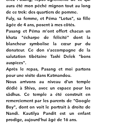
aura été mon péché mignon tout au long 
de ce trek: des quartiers de pomme.
Fuly, sa femme, et Péma "Lotus", sa fille 
âgée de 4 ans, posent à mes côtés.
Pasang et Péma m'ont offert chacun un 
khata "écharpe de félicité" dont la 
blancheur symbolise la cœur pur du 
donateur. Ce don s'accompagne de la 
salutation tibétaine Tashi Delek "bons 
auspices".
Après le repas, Pasang et moi partons 
pour une visite dans Katmandou.
Nous arrivons au niveau d’un temple 
dédié à Shiva, avec un espace pour les 
sâdhus. Ce temple a été construit en 
remerciement par les parents de "Google 
Boy", dont on voit le portrait à droite de 
Nandi. Kautilya Pandit est un enfant 
prodige, aujourd'hui âgé de 16 ans.