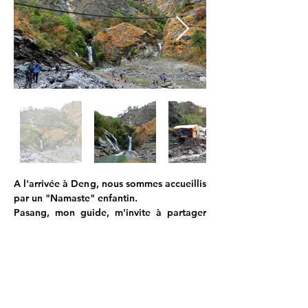
A l'arrivée à Deng, nous sommes accueillis 
par un "Namaste" enfantin.
Pasang, mon guide, m'invite à partager 
thé et feu de bois dans la cuisine. Durant 
tout mon trek, moi qui n'aime ni le thé, ni 
le gingembre, je boirai 
consciencieusement 3 fois par jour mon 
thé-citron-miel-gingembre, et ma gorge et 
mes poumons m'en sauront gré.