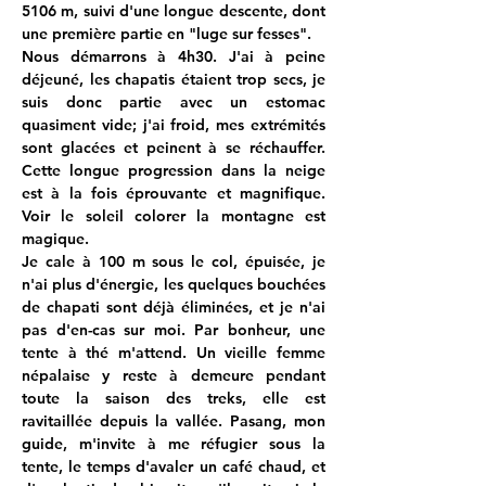
5106 m, suivi d'une longue descente, dont 
une première partie en "luge sur fesses".
Nous démarrons à 4h30. J'ai à peine 
déjeuné, les chapatis étaient trop secs, je 
suis donc partie avec un estomac 
quasiment vide; j'ai froid, mes extrémités 
sont glacées et peinent à se réchauffer. 
Cette longue progression dans la neige 
est à la fois éprouvante et magnifique. 
Voir le soleil colorer la montagne est 
magique. 
Je cale à 100 m sous le col, épuisée, je 
n'ai plus d'énergie, les quelques bouchées 
de chapati sont déjà éliminées, et je n'ai 
pas d'en-cas sur moi. Par bonheur, une 
tente à thé m'attend. Un vieille femme 
népalaise y reste à demeure pendant 
toute la saison des treks, elle est 
ravitaillée depuis la vallée. Pasang, mon 
guide, m'invite à me réfugier sous la 
tente, le temps d'avaler un café chaud, et 