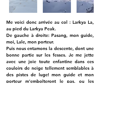
Me voici donc arrivée au col : Larkya La, 
au pied du Larkya Peak.
De gauche à droite: Pasang, mon guide, 
moi, Lale, mon porteur.
Puis nous entamons la descente, dont une 
bonne partie sur les fesses. Je me jette 
avec une joie toute enfantine dans ces 
couloirs de neige tellement semblables à 
des pistes de luge! mon guide et mon 
porteur m'emboîteront le pas, ou les 
fesses plutôt! Et les touristes derrière nous 
également.
Au delà du glacier, dans la vallée se révèle 
le Ponkar Lake.
Nous faisons une pause déjeuner dans une 
tea house, puis nous continuons notre 
descente vers Bimthang, tandis que le 
mountain dog reste derrière nous.