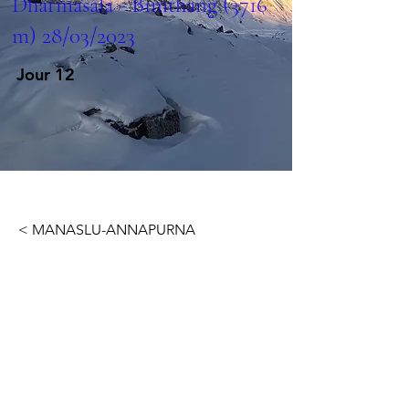
Dharmasala - Bimthang (3716
m) 28/03/2023
Jour 12
< MANASLU-ANNAPURNA