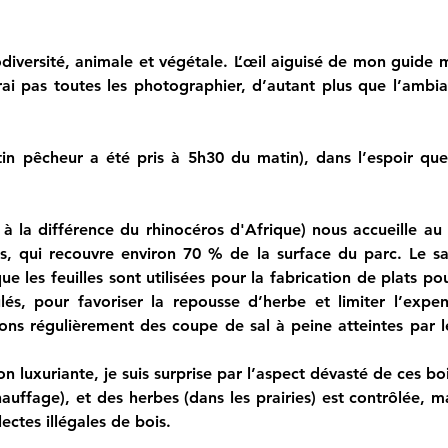
diversité, animale et végétale. L’œil aiguisé de mon guide
ai pas toutes les photographier, d’autant plus que l’ambi
in pêcheur a été pris à 5h30 du matin), dans l’espoir que 
 à la différence du rhinocéros d'Afrique) nous accueille au
ls, qui recouvre environ 70 % de la surface du parc. Le sal
e les feuilles sont utilisées pour la fabrication de plats pour
ûlés, pour favoriser la repousse d’herbe et limiter l’expen
ons régulièrement des coupe de sal à peine atteintes par le
 luxuriante, je suis surprise par l’aspect dévasté de ces boi
auffage), et des herbes (dans les prairies) est contrôlée, ma
lectes illégales de bois.