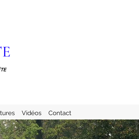
TE
ÊTE
itures
Vidéos
Contact