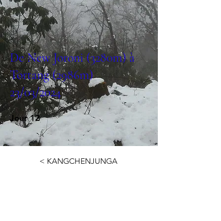
De New Joroni (3280m) à
Tortang (2986m)
23/03/2024
Jour 12
< KANGCHENJUNGA