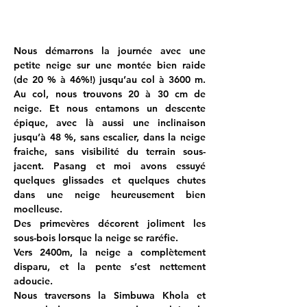
Nous démarrons la journée avec une 
petite neige sur une montée bien raide 
(de 20 % à 46%!) jusqu’au col à 3600 m. 
Au col, nous trouvons 20 à 30 cm de 
neige. Et nous entamons un descente 
épique, avec là aussi une inclinaison 
jusqu’à 48 %, sans escalier, dans la neige 
fraiche, sans visibilité du terrain sous-
jacent. Pasang et moi avons essuyé 
quelques glissades et quelques chutes 
dans une neige heureusement bien 
moelleuse.
Des primevères décorent joliment les 
sous-bois lorsque la neige se raréfie.
Vers 2400m, la neige a complètement 
disparu, et la pente s’est nettement 
adoucie.
Nous traversons la Simbuwa Khola et 