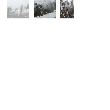
Vers 17h, la pluie tombe à nouveau, nous 
savons que cela signifie neige dans les 
hauteurs. La suite du trajet nous semble 
bien incertaine, tant l’accès au 1er camp 
de base que la traversée des 3 cols.