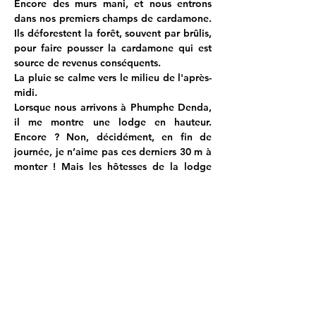
Encore des murs mani, et nous entrons 
dans nos premiers champs de cardamone. 
Ils déforestent la forêt, souvent par brûlis, 
pour faire pousser la cardamone qui est 
source de revenus conséquents.
La pluie se calme vers le milieu de l'après-
midi.
Lorsque nous arrivons à Phumphe Denda, 
il me montre une lodge en hauteur. 
Encore ? Non, décidément, en fin de 
journée, je n’aime pas ces derniers 30 m à 
monter ! Mais les hôtesses de la lodge 
ouverte nous expliquent que notre lodge 
« pour touristes » est fermée, nous restons 
donc chez l’habitant, dans une lodge très 
sommaire, mais tout aussi chaleureuse.
Au loin, un bout de ciel bleu, et j’aperçois 
le Jannu (7710 m) en face à gauche, et le 
Kabru (7412 m), en face à droite. En face 
des 6000 sont dans les nuages, et devant 
le Kangchenjunga qui reste invisible.