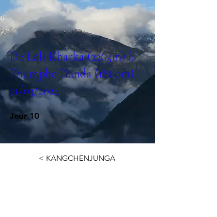
De Lali Kharka (2265m) à
Phumphe Danda (1860m)
21/03/2024
Jour 10
< KANGCHENJUNGA