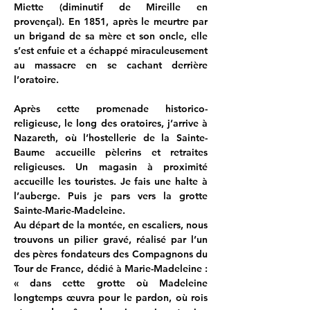
Miette (diminutif de Mireille en 
provençal). En 1851, après le meurtre par 
un brigand de sa mère et son oncle, elle 
s’est enfuie et a échappé miraculeusement 
au massacre en se cachant derrière 
l’oratoire.
Après cette promenade historico-
religieuse, le long des oratoires, j’arrive à 
Nazareth, où l’hostellerie de la Sainte-
Baume accueille pèlerins et retraites 
religieuses. Un magasin à proximité 
accueille les touristes. Je fais une halte à 
l’auberge. Puis je pars vers la grotte 
Sainte-Marie-Madeleine.
Au départ de la montée, en escaliers, nous 
trouvons un pilier gravé, réalisé par l’un 
des pères fondateurs des Compagnons du 
Tour de France, dédié à Marie-Madeleine : 
« dans cette grotte où Madeleine 
longtemps œuvra pour le pardon, où rois 