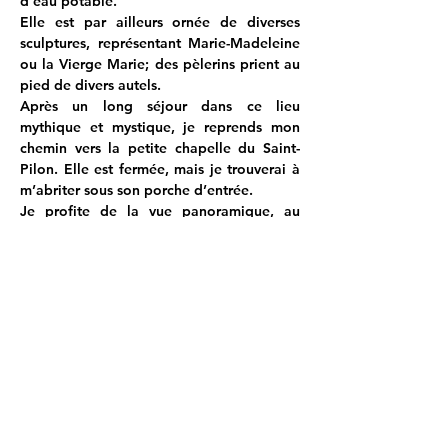
d’eau potable. 
Elle est par ailleurs ornée de diverses 
sculptures, représentant Marie-Madeleine 
ou la Vierge Marie; des pèlerins prient au 
pied de divers autels.
Après un long séjour dans ce lieu 
mythique et mystique, je reprends mon 
chemin vers la petite chapelle du Saint-
Pilon. Elle est fermée, mais je trouverai à 
m’abriter sous son porche d’entrée.
Je profite de la vue panoramique, au 
nord, vers le parc naturel régional de la 
Sainte-Baume, et la montagne Sainte 
Victoire à l’horizon :
https://www.youtube.com/watch?
v=i16xTyp_q7c