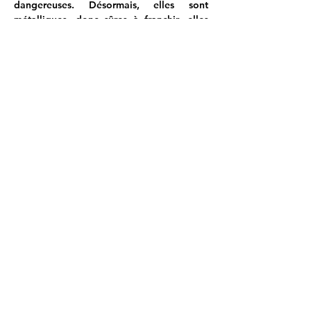
dangereuses. Désormais, elles sont 
métalliques, donc sûres à franchir, elles 
restent juste impressionnantes lorsqu’on 
s’en approche. Elles jouxtent une via 
ferrata.