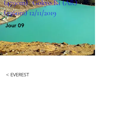
(4790m) Gokyo Ri (AR)
(5360m) 12/11/2019
Jour 09
< EVEREST