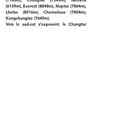
(7145m), Changtse (7543m), Nirekha 
(6159m), Everest (8848m), Nuptse (7864m), 
Lhotse (8516m), Chomolozo (7804m), 
Kangchungtse (7645m).
Vers le sud-est s’exposent: le Changtse 
(7543m), Nirekha (6159m), Everest 
(8848m), Nuptse (7864m), Lhotse (8516m, 
la tête dans le nuage), Chomolonzo 
(7804m), Kanchungtse (7645m), Makalu 
(8485m), Num Ri (6635m) (petite pointe 
juste à gauche d'un 5904m), Baruntse 
(7152m) (petite tache blanche dans 
l'encoche sur le côté droit du 5904m), un 
6780m et 6230m non nommés, Hongu 
(6833m), Cholatse (6423m), Taboche 
(6505m), Malangphulang (6573m), un 
6464m et 6070m non nommés.
Et enfin vers le sud, nous voyons, outre les 
précédents sommets déjà nommés : 
Cholatse ( 6423m), Taboche (6505m), 
Malangpulang ( 6573m) un 6464m, 6070m 
et 6071m non nommés, le Kangtega 