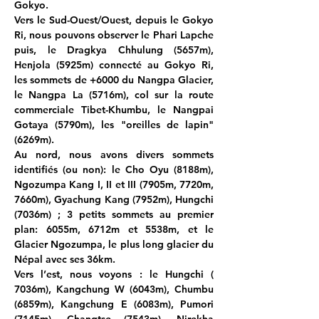
Gokyo.
Vers le Sud-Ouest/Ouest, depuis le Gokyo 
Ri, nous pouvons observer le Phari Lapche 
puis, le Dragkya Chhulung (5657m), 
Henjola (5925m) connecté au Gokyo Ri, 
les sommets de +6000 du Nangpa Glacier, 
le Nangpa La (5716m), col sur la route 
commerciale Tibet-Khumbu, le Nangpai 
Gotaya (5790m), les "oreilles de lapin" 
(6269m).
Au nord, nous avons divers sommets 
identifiés (ou non): le Cho Oyu (8188m), 
Ngozumpa Kang I, II et III (7905m, 7720m, 
7660m), Gyachung Kang (7952m), Hungchi 
(7036m) ; 3 petits sommets au premier 
plan: 6055m, 6712m et 5538m, et le 
Glacier Ngozumpa, le plus long glacier du 
Népal avec ses 36km.
Vers l’est, nous voyons : le Hungchi ( 
7036m), Kangchung W (6043m), Chumbu 
(6859m), Kangchung E (6083m), Pumori 