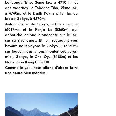
Lonponga Tsho, 3ème lac, à 4710 m, et 
des tadornes, le Taboche Tsho, 2ème lac, 
à 4740m, et le Dudh Pokhari, 1er lac ou 
lac de Gokyo, à 4870m. 
Autour du lac de Gokyo, le Phari Lapche 
(6017m), et le Renjo La (5360m), qui 
débouche en vue plongeante sur le lac, 
sur sa rive ouest. Et, en regardant vers 
l’avant, nous voyons le Gokyo Ri (5360m) 
sur lequel nous allons monter cet après-
midi, Gokyo, le Cho Oyu (8188m) et les 
Ngozumpa Kang I, II et III.
Comme le yak, nous allons d’abord faire 
une pause bien méritée.