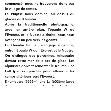
commencé, nous ne trouverons donc pas 
le village de tentes.
Le Nuptse nous domine, au dessus du 
glacier du Khumbu.
Après la traditionnelle photographie, 
avec, en arrière plan, l’épaule W de 
l’Everest, et le Nuptse à droite, nous nous 
avançons un peu vers les géants.
Le Khumbu Ice Fall, s'engage à gauche, 
entre l'Epaule W de l'Everest et le Nuptse. 
On distingue des personnes, minuscules 
devant cette mer de blocs de glace. Les 
alpinistes doivent remonter le Khumbu Ice 
Fall (par sa gauche) pour atteindre les 
camps ultérieurs vers l'Everest.
Khumbutse (6665m), Lho La (6026m) (avec 
Changtse en arrière plan), Epaule W de 
l'Everest.
Durant les saisons d'alpinisme vers 
l'Everest, toute la partie située devant 
l'Ice Fall est couverte de tentes.