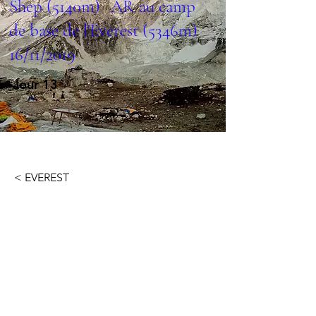
Shep (5140m) AR au camp
de base de l'Everest (5346m)
16/11/2019
Jour 13
< EVEREST