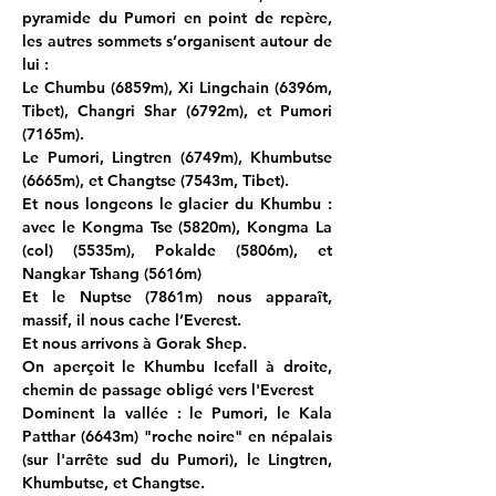
pyramide du Pumori en point de repère, 
les autres sommets s’organisent autour de 
lui :
Le Chumbu (6859m), Xi Lingchain (6396m, 
Tibet), Changri Shar (6792m), et Pumori 
(7165m).
Le Pumori, Lingtren (6749m), Khumbutse 
(6665m), et Changtse (7543m, Tibet).
Et nous longeons le glacier du Khumbu : 
avec le Kongma Tse (5820m), Kongma La 
(col) (5535m), Pokalde (5806m), et 
Nangkar Tshang (5616m)
Et le Nuptse (7861m) nous apparaît, 
massif, il nous cache l’Everest.
Et nous arrivons à Gorak Shep.
On aperçoit le Khumbu Icefall à droite, 
chemin de passage obligé vers l'Everest
Dominent la vallée : le Pumori, le Kala 
Patthar (6643m) "roche noire" en népalais 
(sur l'arrête sud du Pumori), le Lingtren, 
Khumbutse, et Changtse.