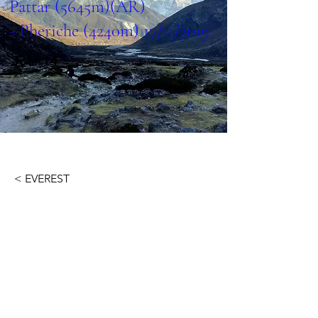
Pattar (5645m)(AR)
- Pheriche (4240m) 17/11/2019
Jour 14
< EVEREST