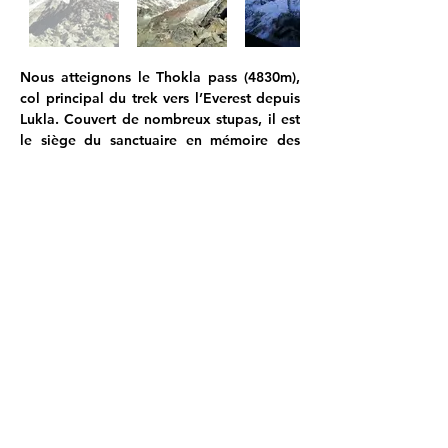
Nous atteignons le Thokla pass (4830m), 
col principal du trek vers l’Everest depuis 
Lukla. Couvert de nombreux stupas, il est 
le siège du sanctuaire en mémoire des 
sherpas et alpinistes morts sur l'Everest.
Nous retrouvons des sommets déjà 
connus : 
L’ Ama Dablam, Peak 41 (Peak Mera) et sa 
chaîne de sommets secondaires, 
Malangphulang, Kangtega, Thamserku.
Le Taboche Peak et Cholatse, Chola 
glacier.