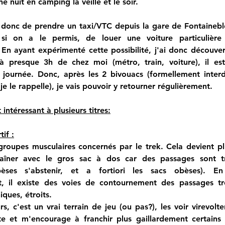
e nuit en camping la veille et le soir. 
t donc de prendre un taxi/VTC depuis la gare de Fontainebl
 si on a le permis, de louer une voiture particulière
 En ayant expérimenté cette possibilité, j'ai donc découve
à presque 3h de chez moi (métro, train, voiture), il es
a journée. Donc, après les 2 bivouacs (formellement interd
je le rappelle), je vais pouvoir y retourner régulièrement.
intéressant à plusieurs titres:
tif :
 groupes musculaires concernés par le trek. Cela devient pl
aîner avec le gros sac à dos car des passages sont trè
èses s'abstenir, et a fortiori les sacs obèses). En
t, il existe des voies de contournement des passages tr
iques, étroits.
urs, c'est un vrai terrain de jeu (ou pas?), les voir virevolt
e et m'encourage à franchir plus gaillardement certains 