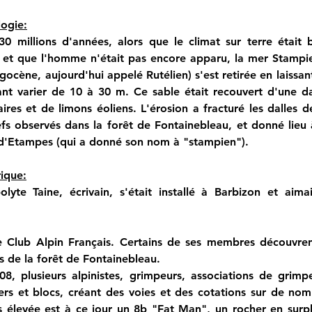
ogie:
30 millions d'années, alors que le climat sur terre était 
, et que l'homme n'était pas encore apparu, la mer Stampie
igocène, aujourd'hui appelé Rutélien) s'est retirée en laissan
nt varier de 10 à 30 m. Ce sable était recouvert d'une dal
ires et de limons éoliens. L'érosion a fracturé les dalles de
efs observés dans la forêt de Fontainebleau, et donné lieu 
 d'Etampes (qui a donné son nom à "stampien").
ique:
lyte Taine, écrivain, s'était installé à Barbizon et aimai
e Club Alpin Français. Certains de ses membres découvrent 
 de la forêt de Fontainebleau.
8, plusieurs alpinistes, grimpeurs, associations de grimpe
ers et blocs, créant des voies et des cotations sur de nom
us élevée est à ce jour un 8b "Fat Man", un rocher en surp