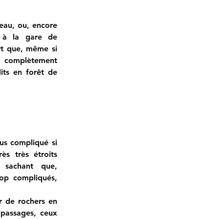
eau, ou, encore 
 à la gare de 
rt que, même si 
t complètement 
its en forêt de 
us compliqué si 
s très étroits 
 sachant que, 
op compliqués, 
er de rochers en 
passages, ceux 