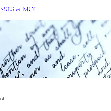
OSSES et MOI
ard