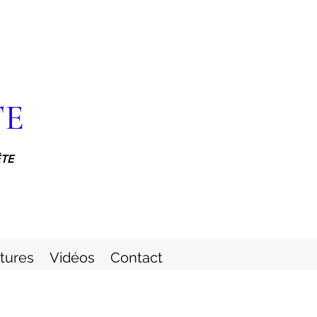
TE
ÊTE
itures
Vidéos
Contact