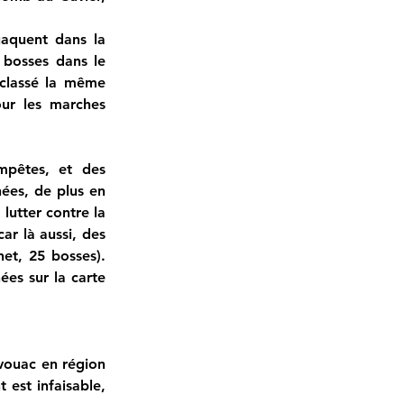
aquent dans la 
bosses dans le 
classé la même 
ur les marches 
pêtes, et des 
ées, de plus en 
utter contre la 
r là aussi, des 
et, 25 bosses). 
ées sur la carte 
vouac en région 
est infaisable, 