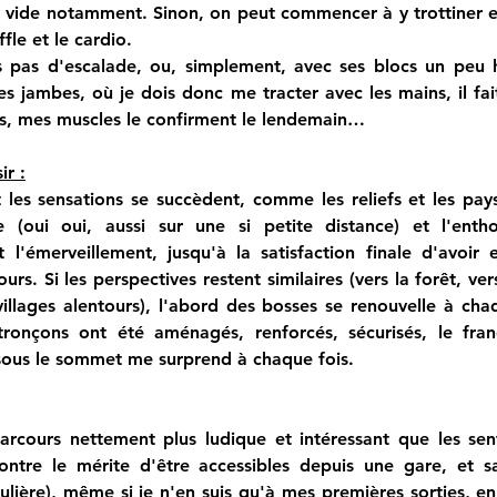
 vide notamment. Sinon, on peut commencer à y trottiner e
ffle et le cardio.
s pas d'escalade, ou, simplement, avec ses blocs un peu ha
s jambes, où je dois donc me tracter avec les mains, il fait 
ps, mes muscles le confirment le lendemain…
ir :
 les sensations se succèdent, comme les reliefs et les pays
 (oui oui, aussi sur une si petite distance) et l'entho
 l'émerveillement, jusqu'à la satisfaction finale d'avoir 
rs. Si les perspectives restent similaires (vers la forêt, ver
illages alentours), l'abord des bosses se renouvelle à cha
onçons ont été aménagés, renforcés, sécurisés, le fran
 sous le sommet me surprend à chaque fois. 
arcours nettement plus ludique et intéressant que les sent
ontre le mérite d'être accessibles depuis une gare, et sa
ulière), même si je n'en suis qu'à mes premières sorties, en 