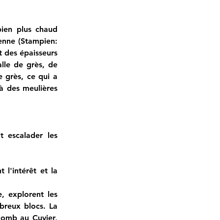
bien plus chaud 
nne (Stampien: 
t des épaisseurs 
le de grès, de 
 grès, ce qui a 
à des meulières 
t escalader les 
l'intérêt et la 
, explorent les 
breux blocs. La 
lomb au Cuvier, 