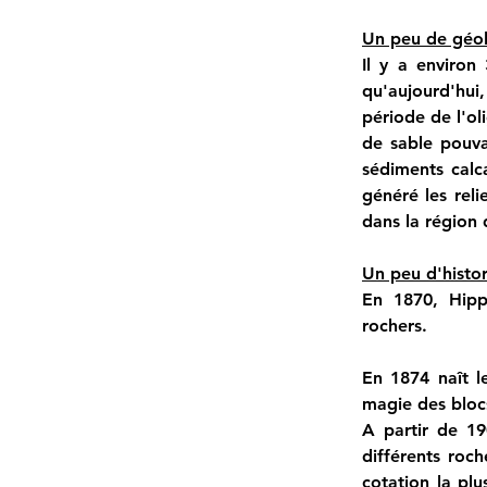
Un peu de géol
Il y a environ 
qu'aujourd'hui
période de l'ol
de sable pouva
sédiments calca
généré les reli
dans la région
Un peu d'histor
En 1870, Hippo
rochers.
En 1874 naît l
magie des blocs
A partir de 190
différents roch
cotation la pl