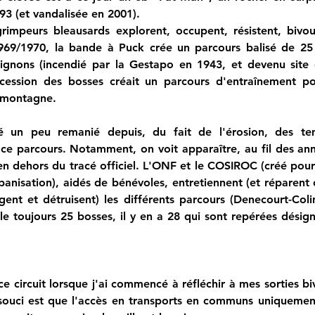
93 (et vandalisée en 2001).
rimpeurs bleausards explorent, occupent, résistent, bivou
1969/1970, la bande à Puck crée un parcours balisé de 25 
ignons (incendié par la Gestapo en 1943, et devenu site 
cession des bosses créait un parcours d'entraînement po
 montagne.
é un peu remanié depuis, du fait de l'érosion, des tem
ce parcours. Notamment, on voit apparaître, au fil des ann
en dehors du tracé officiel. L'ONF et le COSIROC (créé pour l
anisation), aidés de bénévoles, entretiennent (et réparent ca
ent et détruisent) les différents parcours (Denecourt-Colin
lle toujours 25 bosses, il y en a 28 qui sont repérées désign
ce circuit lorsque j'ai commencé à réfléchir à mes sorties bi
souci est que l'accès en transports en communs uniquement 