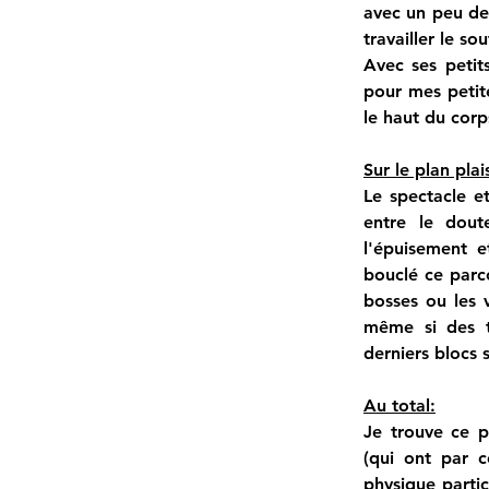
avec un peu de
travailler le sou
Avec ses petit
pour mes petite
le haut du cor
Sur le plan plais
Le spectacle et
entre le doute
l'épuisement et
bouclé ce parcou
bosses ou les v
même si des tr
derniers blocs
Au total:
Je trouve ce p
(qui ont par c
physique partic