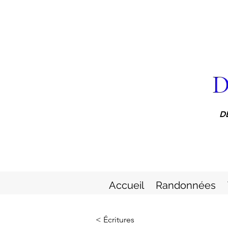
D
D
Accueil
Randonnées
< Écritures