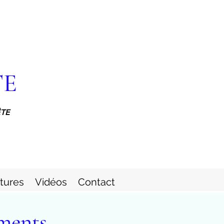
TE
ÊTE
itures
Vidéos
Contact
ments