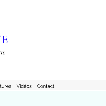
TE
ÊTE
itures
Vidéos
Contact