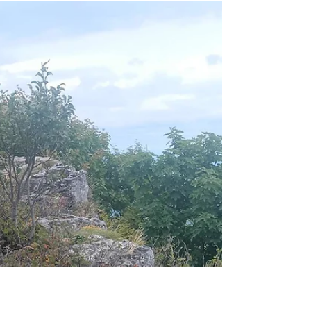
19 sept. 2025
1 min de lecture
Le long du chemin
Du Jura à la Méditerranée (12):
GR 9 J10 à J13 (J37 à J40). Du col de la Machine
à Dieulefit