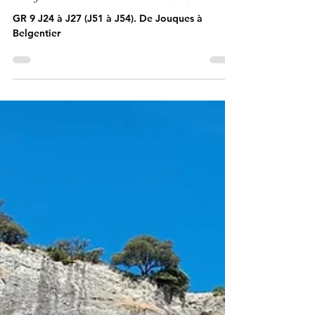
3 oct. 2025
1 min de lecture
Le long du chemin
Du Jura à la Méditerranée (16):
GR 9 J24 à J27 (J51 à J54). De Jouques à
Belgentier