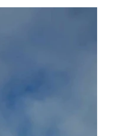
Le long du chemin
Du Jura à la Méditerranée (15):
GR 9 J21 à 23 (J48 à 50). D'Apt à Jouques