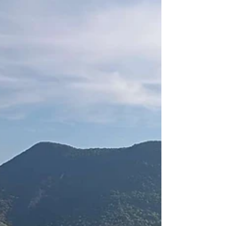
GR 9 J17 à J20 (J44 à J47) De Plaisians à Apt