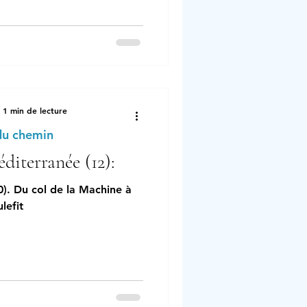
1 min de lecture
du chemin
diterranée (12):
0). Du col de la Machine à
lefit