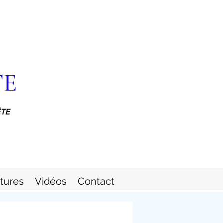
TE
ÊTE
itures
Vidéos
Contact