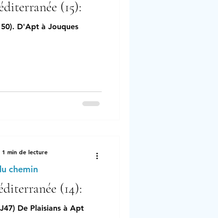
diterranée (15):
 50). D'Apt à Jouques
1 min de lecture
du chemin
diterranée (14):
J47) De Plaisians à Apt