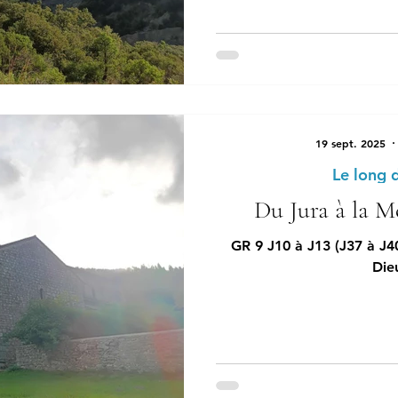
19 sept. 2025
Le long 
Du Jura à la Mé
GR 9 J10 à J13 (J37 à J4
Dieu