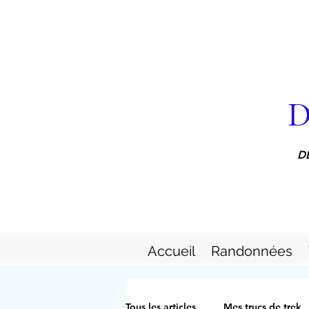
D
D
Accueil
Randonnées
Tous les articles
Mes trucs de trek