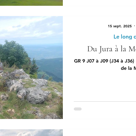
15 sept. 2025
Le long 
Du Jura à la Mé
GR 9 J07 à J09 (J34 à J36) 
de la 