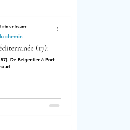
1 min de lecture
du chemin
diterranée (17):
 57). De Belgentier à Port
maud