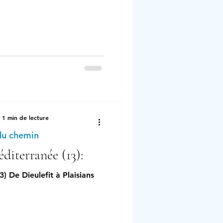
1 min de lecture
du chemin
diterranée (13):
) De Dieulefit à Plaisians