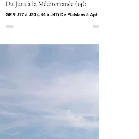
26 sept. 2025
1 min de lecture
Le long du chemin
Du Jura à la Méditerranée (14):
GR 9 J17 à J20 (J44 à J47) De Plaisians à Apt