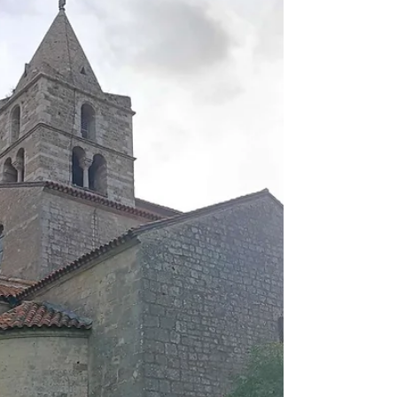
GR 9 J14 à J16 (J41 à J43) De Dieulefit à
Plaisians