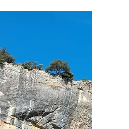
GR 9 J24 à J27 (J51 à J54). De Jouques à
Belgentier