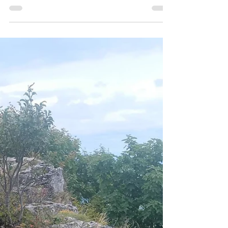
19 sept. 2025
1 min de lecture
Le long du chemin
Du Jura à la Méditerranée (12):
GR 9 J10 à J13 (J37 à J40). Du col de la Machine
à Dieulefit