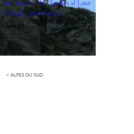
de Alexandris - Foches al Laus
(refuge) 30/08/2024
Jour 11
< ALPES DU SUD