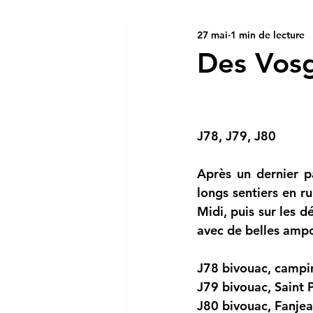
27 mai
1 min de lecture
Des Vosg
J78, J79, J80
Après un dernier p
longs sentiers en r
Midi, puis sur les d
avec de belles ampo
J78 bivouac, campin
J79 bivouac, Saint 
J80 bivouac, Fanje