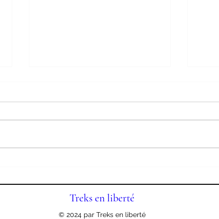
Des Vosges aux Pyrénées
Des 
(31):
(30):
Treks en liberté
© 2024 par Treks en liberté