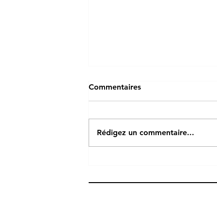
Commentaires
Rédigez un commentaire...
Des Vosges aux Pyrénées
(32):