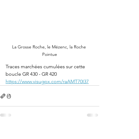
La Grosse Roche, le Mézenc, la Roche 
Pointue
Traces marchées cumulées sur cette 
boucle GR 430 - GR 420
https://www.visugpx.com/raAMT70I37
Voir tout
Posts récents