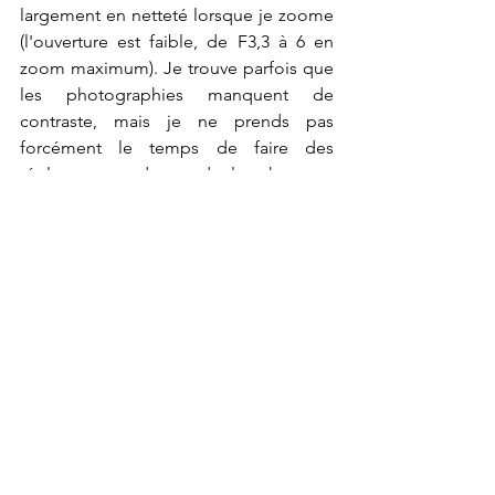
largement en netteté lorsque je zoome 
(l'ouverture est faible, de F3,3 à 6 en 
zoom maximum). Je trouve parfois que 
les photographies manquent de 
contraste, mais je ne prends pas 
forcément le temps de faire des 
réglages avant de prendre les photos.
Bien que je puisse le recharger avec le 
smartphone, par sécurité, je prends une 
batterie supplémentaire, ainsi qu'une 
carte mémoire de secours.
Panasonic Lumix DC TZ200
Voir tout
Posts récents